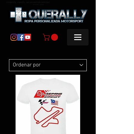
masquerally, +querally, ropa personalizada motorsport
masquerally +querally