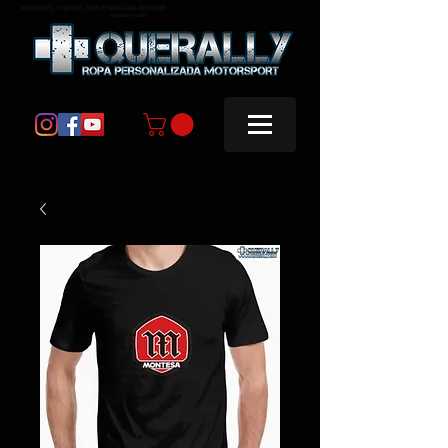
masquerally, +querally, ropa personalizada motorsport
masquerally +querally