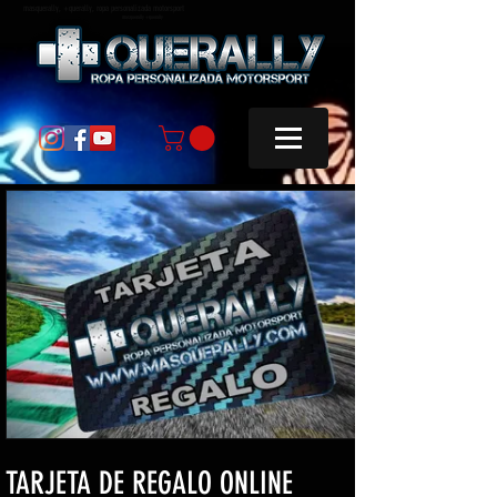
masquerally, +querally, ropa personalizada motorsport
masquerally +querally
TARJETA DE REGALO ONLINE