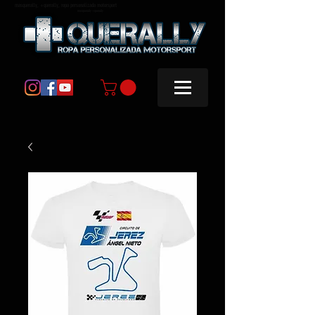
masquerally, +querally, ropa personalizada motorsport
masquerally +querally