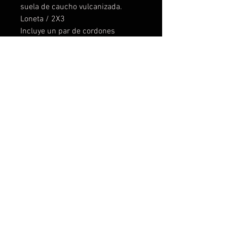
suela de caucho vulcanizada.
Loneta / 2X3
Incluye un par de cordones
blancos, y también disponibles
cordones de colores para
combinar.
Varias zonas personalizables, en el
lado exterior y la lengueta.
Muy cómodas.
TOTALMENTE PERSONALIZABLES
CON TU LOGO O IDEA.
TAMBIÉN DISPONIBLES EN BOTA
BAJA.
2015 created perefox by +QUERALLY