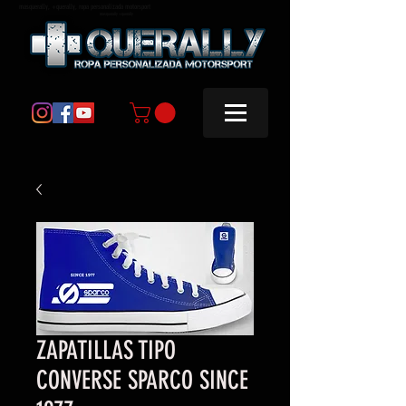
masquerally, +querally, ropa personalizada motorsport
masquerally +querally
ZAPATILLAS TIPO
CONVERSE SPARCO SINCE