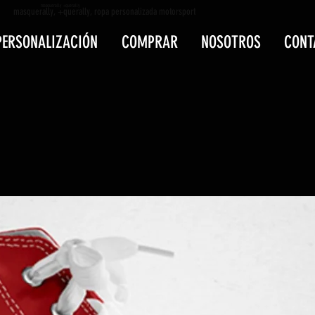
masquerally +querally
masquerally, +querally, ropa personalizada motorsport
PERSONALIZACIÓN
COMPRAR
NOSOTROS
CONT