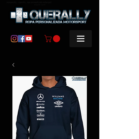
masquerally, +querally, ropa personalizada motorsport
masquerally +querally