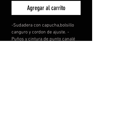
Agregar al carrito
-Sudadera con capucha,bolsillo
canguro y cordon de ajuste. -
Puños y cintura de punto canalé
1x1 con elastano. -Gramaje
280g/m2. -Composición 65%
poliester 35% algodón. -Felpa
perchada. -Tambien disponible
para mujer y niños. -La sudadera
de niño no lleva cordón de ajuste.
Disponible en todas las tallas y 8
colores distintos a elejir. Si tienes
una idea, te la personalizamos sin
ningún coste ni compromiso. Para
más info contacta con nosotros.