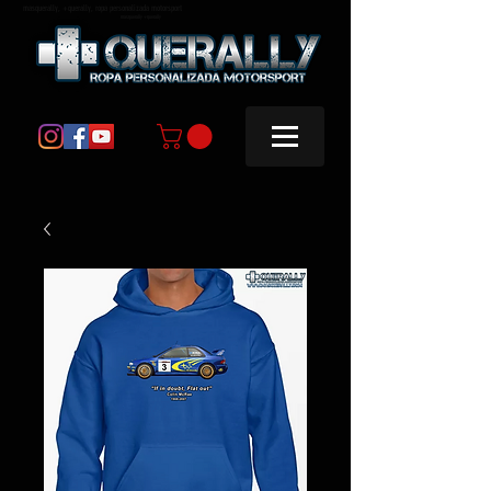
masquerally, +querally, ropa personalizada motorsport
masquerally +querally