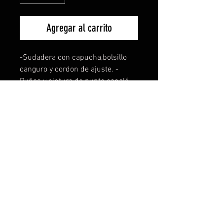
Agregar al carrito
-Sudadera con capucha,bolsillo
canguro y cordon de ajuste. -
Puños y cintura de punto canalé
1x1 con elastano. -Gramaje
280g/m2. -Composición 65%
poliester 35% algodón. -Felpa
perchada. -Tambien disponible
para mujer y niños. -La sudadera
de niño no lleva cordón de ajuste.
Disponible en todas las tallas y 8
colores distintos a elejir. Si tienes
una idea, te la personalizamos sin
ningún coste ni compromiso. Para
más info contacta con nosotros.