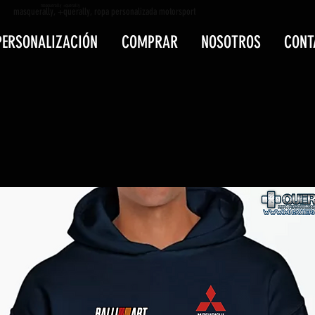
masquerally +querally
masquerally, +querally, ropa personalizada motorsport
PERSONALIZACIÓN
COMPRAR
NOSOTROS
CONT