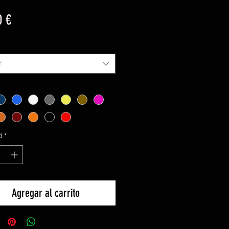
Precio
0 €
r
d
*
Agregar al carrito