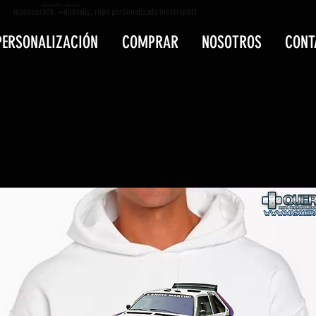
masquerally +querally
masquerally, +querally, ropa personalizada motorsport
PERSONALIZACIÓN
COMPRAR
NOSOTROS
CONT