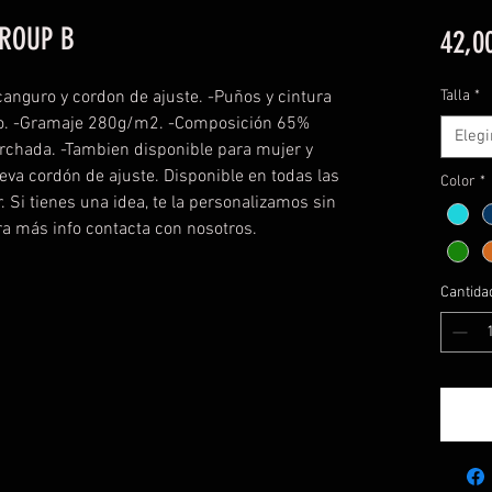
GROUP B
42,0
anguro y cordon de ajuste. -Puños y cintura
Talla
*
no. -Gramaje 280g/m2. -Composición 65%
Elegi
erchada. -Tambien disponible para mujer y
leva cordón de ajuste. Disponible en todas las
Color
*
ir. Si tienes una idea, te la personalizamos sin
a más info contacta con nosotros.
Cantida