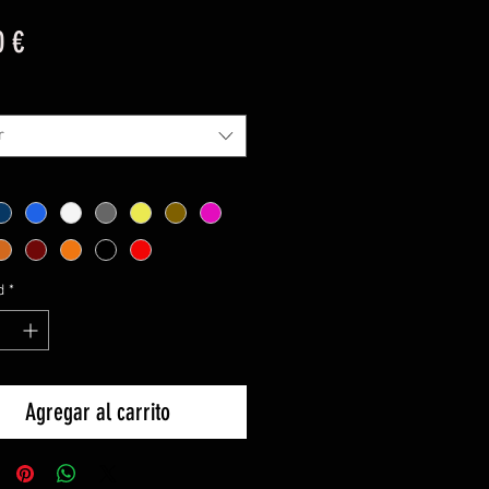
Precio
0 €
r
d
*
Agregar al carrito