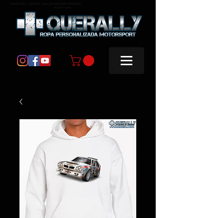
masquerally, +querally, ropa personalizada motorsport
masquerally +querally