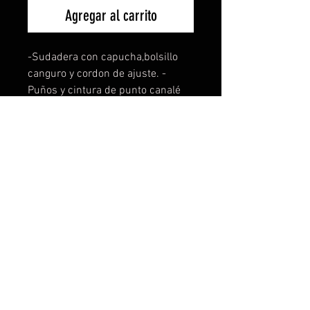
Agregar al carrito
-Sudadera con capucha,bolsillo
canguro y cordon de ajuste. -
Puños y cintura de punto canalé
1x1 con elastano. -Gramaje
280g/m2. -Composición 65%
poliester 35% algodón. -Felpa
perchada. -Tambien disponible
para mujer y niños. -La sudadera
de niño no lleva cordón de ajuste.
Disponible en todas las tallas y 8
colores distintos a elejir. Si tienes
una idea, te la personalizamos sin
ningún coste ni compromiso. Para
más info contacta con nosotros.