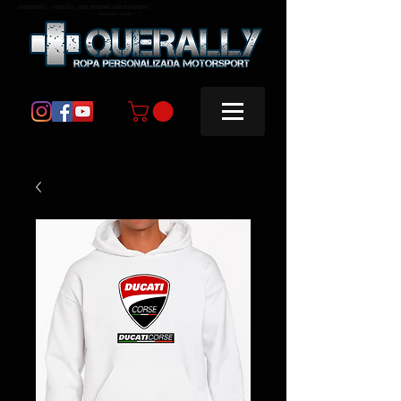
masquerally, +querally, ropa personalizada motorsport
masquerally +querally