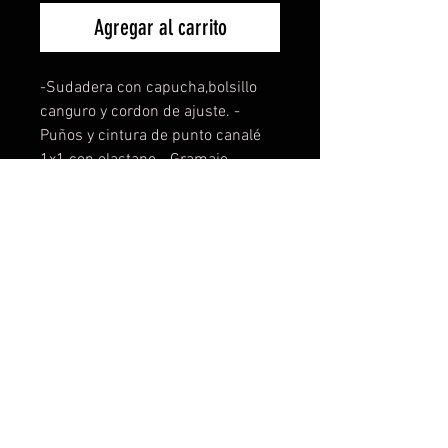
Agregar al carrito
-Sudadera con capucha,bolsillo
canguro y cordon de ajuste. -
Puños y cintura de punto canalé
1x1 con elastano. -Gramaje
280g/m2. -Composición 65%
poliester 35% algodón. -Felpa
perchada. -Tambien disponible
para mujer y niños. -La sudadera
de niño no lleva cordón de ajuste.
Disponible en todas las tallas y 8
colores distintos a elejir. Si tienes
una idea, te la personalizamos sin
ningún coste ni compromiso. Para
más info contacta con nosotros.
masquerally. com