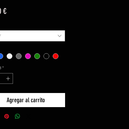
Precio
0 €
r
d
*
Agregar al carrito