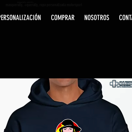
masquerally +querally
masquerally, +querally, ropa personalizada motorsport
PERSONALIZACIÓN
COMPRAR
NOSOTROS
CONT