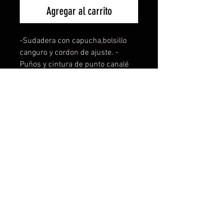
Agregar al carrito
-Sudadera con capucha,bolsillo
canguro y cordon de ajuste. -
Puños y cintura de punto canalé
1x1 con elastano. -Gramaje
280g/m2. -Composición 65%
poliester 35% algodón. -Felpa
perchada. -Tambien disponible
para mujer y niños. -La sudadera
de niño no lleva cordón de ajuste.
Disponible en todas las tallas y 8
colores distintos a elejir. Si tienes
una idea, te la personalizamos sin
ningún coste ni compromiso. Para
más info contacta con nosotros.