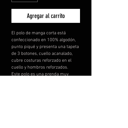
Agregar al carrito
El polo de manga corta está
confeccionado en 100% algodón,
punto piqué y presenta una tapeta
de 3 botones, cuello acanalado,
cubre costuras reforzado en el
cuello y hombros reforzados.
Este polo es una prenda muy
suave y agradable al tacto, gracias
a un tratamiento especial.
Composición: 100% algodón
Gramaje: 180 g/m²
Unidades Pack = 5 | Unidades
Caja = 50