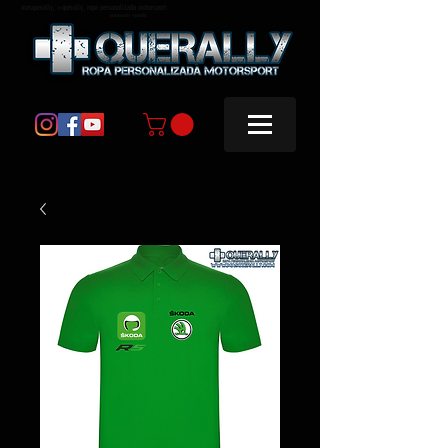
masquerally, +querally, ropa personalizada motorsport
masquerally +querally