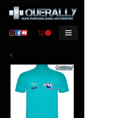
masquerally, +querally, ropa personalizada motorsport
masquerally +querally