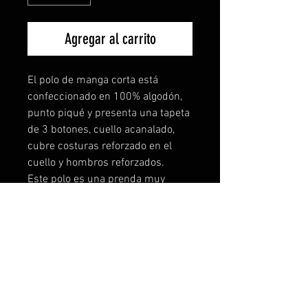
Agregar al carrito
El polo de manga corta está
confeccionado en 100% algodón,
punto piqué y presenta una tapeta
de 3 botones, cuello acanalado,
cubre costuras reforzado en el
cuello y hombros reforzados.
Este polo es una prenda muy
suave y agradable al tacto, gracias
a un tratamiento especial.
Composición: 100% algodón
Gramaje: 180 g/m²
Unidades Pack = 5 | Unidades
Caja = 50