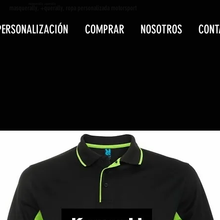
masquerally +querally
masquerally, +querally, ropa personalizada motorsport
PERSONALIZACIÓN
COMPRAR
NOSOTROS
CONT