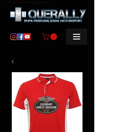
masquerally, +querally, ropa personalizada motorsport
masquerally +querally