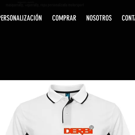
masquerally +querally
masquerally, +querally, ropa personalizada motorsport
PERSONALIZACIÓN
COMPRAR
NOSOTROS
CONT