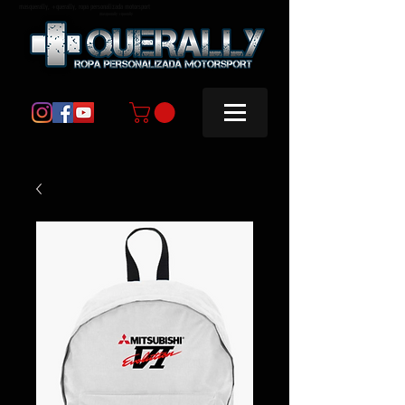
masquerally, +querally, ropa personalizada motorsport
masquerally +querally