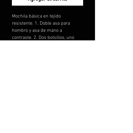
Mochila básica en tejido
resistente. 1. Doble asa para
hombro y asa de mano a
contraste. 2. Dos bolsillos, uno
principal y otro frontal, con
cremalleras, tapetas y tiradores a
tono.
- Disponemos de 6 colores
distintos.
- Posibilidad de personalizarla a
su gusto.
- Enviamos a cualquier sitio.
- Precios especiales para clubs,
escuderias, equipos, grupo de
amigos,etc...