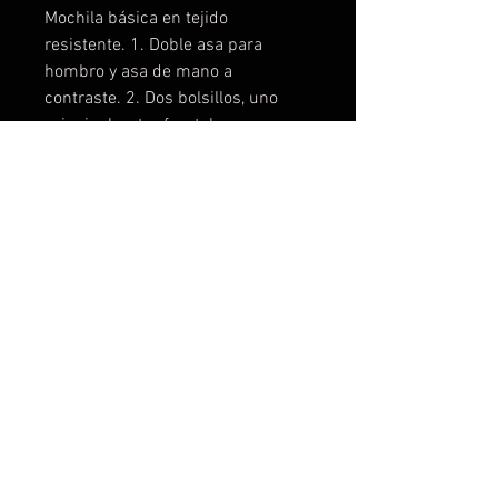
Mochila básica en tejido
resistente. 1. Doble asa para
hombro y asa de mano a
contraste. 2. Dos bolsillos, uno
principal y otro frontal, con
cremalleras, tapetas y tiradores a
tono.
- Disponemos de 6 colores
distintos.
- Posibilidad de personalizarla a
su gusto.
- Enviamos a cualquier sitio.
- Precios especiales para clubs,
escuderias, equipos, grupo de
amigos,etc...