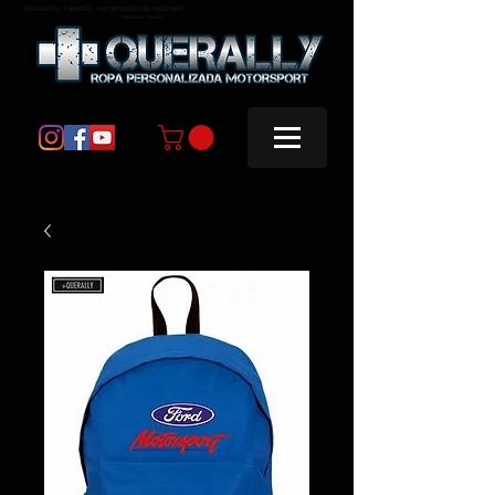
masquerally, +querally, ropa personalizada motorsport
masquerally +querally