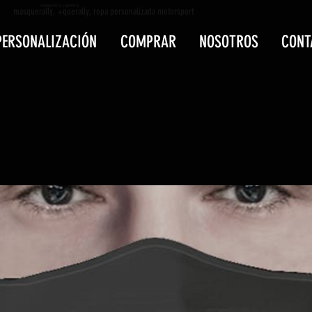
masquerally +querally
masquerally, +querally, ropa personalizada motorsport
PERSONALIZACIÓN
COMPRAR
NOSOTROS
CONT