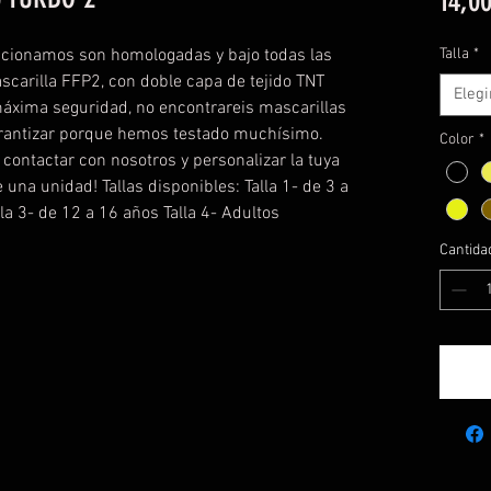
14,00
ccionamos son homologadas y bajo todas las
Talla
*
scarilla FFP2, con doble capa de tejido TNT
Elegi
máxima seguridad, no encontrareis mascarillas
arantizar porque hemos testado muchísimo.
Color
*
ontactar con nosotros y personalizar la tuya
de una unidad! Tallas disponibles: Talla 1- de 3 a
lla 3- de 12 a 16 años Talla 4- Adultos
Cantida