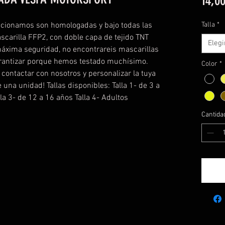
14,00
ccionamos son homologadas y bajo todas las
Talla
*
scarilla FFP2, con doble capa de tejido TNT
Elegi
máxima seguridad, no encontrareis mascarillas
arantizar porque hemos testado muchísimo.
Color
*
ontactar con nosotros y personalizar la tuya
de una unidad! Tallas disponibles: Talla 1- de 3 a
lla 3- de 12 a 16 años Talla 4- Adultos
Cantida