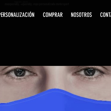
masquerally +querally
masquerally, +querally, ropa personalizada motorsport
PERSONALIZACIÓN
COMPRAR
NOSOTROS
CONT