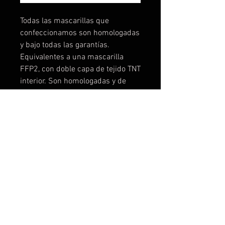
Todas las mascarillas que
confeccionamos son homologadas
y bajo todas las garantías.
Equivalentes a una mascarilla
FFP2, con doble capa de tejido TNT
interior. Son homologadas y de
máxima seguridad, no
encontrareis mascarillas lavables
mejores, lo podemos garantizar
porque hemos testado
muchísimo. Puedes comprar las
diseñadas o contactar con
nosotros y personalizar la tuya a tu
gusto, logo, color, etc... Desde una
unidad! Tallas disponibles: Talla 1-
de 3 a 6 años Talla 2- de 7 a 11
años Talla 3- de 12 a 16 años Talla