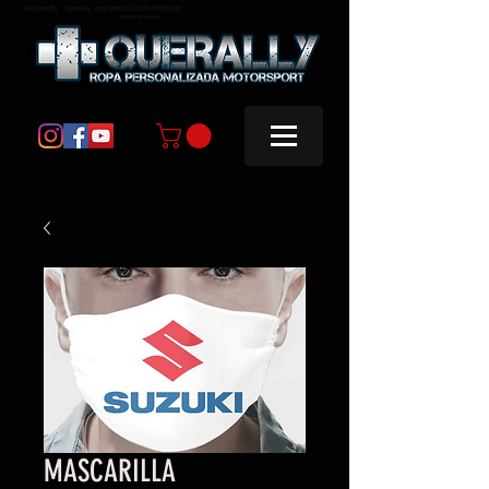
masquerally, +querally, ropa personalizada motorsport
masquerally +querally
MASCARILLA