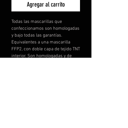
Agregar al carrito
Todas las mascarillas que
confeccionamos son homologadas
y bajo todas las garantías.
Equivalentes a una mascarilla
FFP2, con doble capa de tejido TNT
interior. Son homologadas y de
máxima seguridad, no
encontrareis mascarillas lavables
mejores, lo podemos garantizar
porque hemos testado
muchísimo. Puedes comprar las
diseñadas o contactar con
nosotros y personalizar la tuya a tu
gusto, logo, color, etc... Desde una
unidad! Tallas disponibles: Talla 1-
de 3 a 6 años Talla 2- de 7 a 11