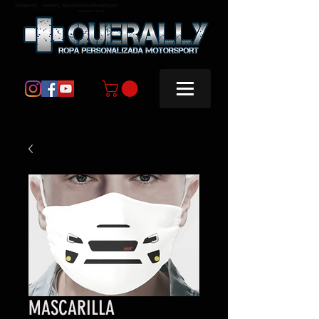
masquerally, +querally, ropa personalizada motorsport
masquerally +querally
MASCARILLA