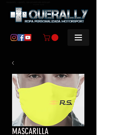
masquerally, +querally, ropa personalizada motorsport
masquerally +querally
MASCARILLA