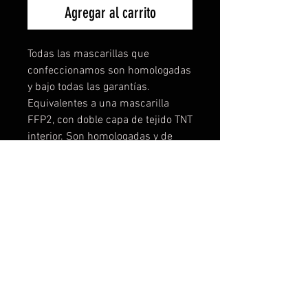
Agregar al carrito
Todas las mascarillas que
confeccionamos son homologadas
y bajo todas las garantías.
Equivalentes a una mascarilla
FFP2, con doble capa de tejido TNT
interior. Son homologadas y de
máxima seguridad, no
encontrareis mascarillas lavables
mejores, lo podemos garantizar
porque hemos testado
muchísimo. Puedes comprar las
diseñadas o contactar con
nosotros y personalizar la tuya a tu
gusto, logo, color, etc... Desde una
unidad! Tallas disponibles: Talla 1-
de 3 a 6 años Talla 2- de 7 a 11