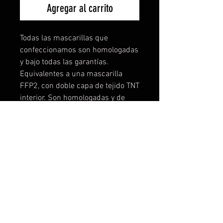
Agregar al carrito
Todas las mascarillas que
confeccionamos son homologadas
y bajo todas las garantías.
Equivalentes a una mascarilla
FFP2, con doble capa de tejido TNT
interior. Son homologadas y de
máxima seguridad, no
encontrareis mascarillas lavables
mejores, lo podemos garantizar
porque hemos testado
muchísimo. Puedes comprar las
diseñadas o contactar con
nosotros y personalizar la tuya a tu
gusto, logo, color, etc... Desde una
unidad! Tallas disponibles: Talla 1-
de 3 a 6 años Talla 2- de 7 a 11