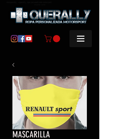
masquerally, +querally, ropa personalizada motorsport
masquerally +querally
MASCARILLA