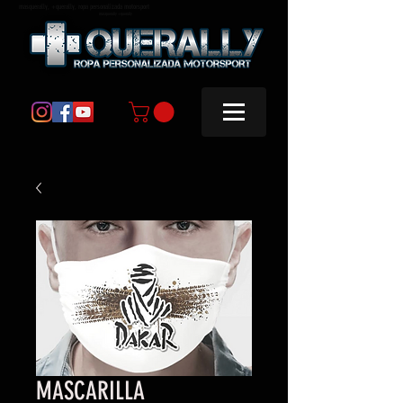
masquerally, +querally, ropa personalizada motorsport
masquerally +querally
MASCARILLA