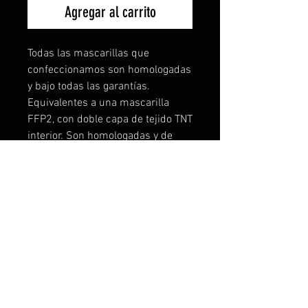
Agregar al carrito
Todas las mascarillas que
confeccionamos son homologadas
y bajo todas las garantías.
Equivalentes a una mascarilla
FFP2, con doble capa de tejido TNT
interior. Son homologadas y de
máxima seguridad, no
encontrareis mascarillas lavables
mejores, lo podemos garantizar
porque hemos testado
muchísimo. Puedes comprar las
diseñadas o contactar con
nosotros y personalizar la tuya a tu
gusto, logo, color, etc... Desde una
unidad! Tallas disponibles: Talla 1-
de 3 a 6 años Talla 2- de 7 a 11