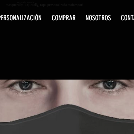
masquerally +querally
masquerally, +querally, ropa personalizada motorsport
PERSONALIZACIÓN
COMPRAR
NOSOTROS
CONT