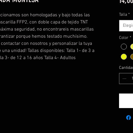
14,00
ccionamos son homologadas y bajo todas las
Talla
*
scarilla FFP2, con doble capa de tejido TNT
Elegi
máxima seguridad, no encontrareis mascarillas
arantizar porque hemos testado muchísimo.
Color
*
ontactar con nosotros y personalizar la tuya
de una unidad! Tallas disponibles: Talla 1- de 3 a
lla 3- de 12 a 16 años Talla 4- Adultos
Cantida