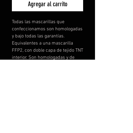
Agregar al carrito
Todas las mascarillas que
confeccionamos son homologadas
y bajo todas las garantías.
Equivalentes a una mascarilla
FFP2, con doble capa de tejido TNT
interior. Son homologadas y de
máxima seguridad, no
encontrareis mascarillas lavables
mejores, lo podemos garantizar
porque hemos testado
muchísimo. Puedes comprar las
diseñadas o contactar con
nosotros y personalizar la tuya a tu
gusto, logo, color, etc... Desde una
unidad! Tallas disponibles: Talla 1-
de 3 a 6 años Talla 2- de 7 a 11