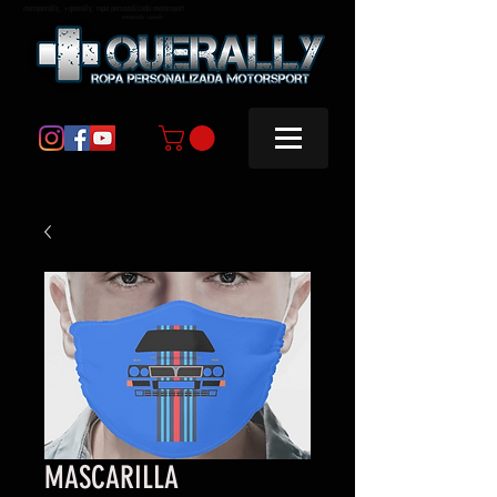
masquerally, +querally, ropa personalizada motorsport
masquerally +querally
MASCARILLA