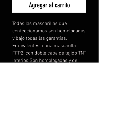
Agregar al carrito
Todas las mascarillas que
confeccionamos son homologadas
y bajo todas las garantías.
Equivalentes a una mascarilla
FFP2, con doble capa de tejido TNT
interior. Son homologadas y de
máxima seguridad, no
encontrareis mascarillas lavables
mejores, lo podemos garantizar
porque hemos testado
muchísimo. Puedes comprar las
diseñadas o contactar con
nosotros y personalizar la tuya a tu
gusto, logo, color, etc... Desde una
unidad! Tallas disponibles: Talla 1-
de 3 a 6 años Talla 2- de 7 a 11