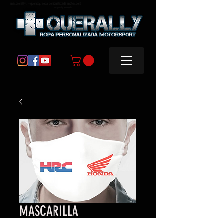
masquerally, +querally, ropa personalizada motorsport
masquerally +querally
MASCARILLA