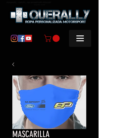
masquerally, +querally, ropa personalizada motorsport
masquerally +querally
MASCARILLA