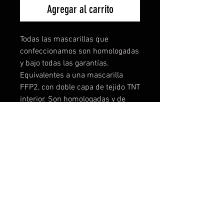
Agregar al carrito
Todas las mascarillas que
confeccionamos son homologadas
y bajo todas las garantías.
Equivalentes a una mascarilla
FFP2, con doble capa de tejido TNT
interior. Son homologadas y de
máxima seguridad, no
encontrareis mascarillas lavables
mejores, lo podemos garantizar
porque hemos testado
muchísimo. Puedes comprar las
diseñadas o contactar con
nosotros y personalizar la tuya a tu
gusto, logo, color, etc... Desde una
unidad! Tallas disponibles: Talla 1-
de 3 a 6 años Talla 2- de 7 a 11