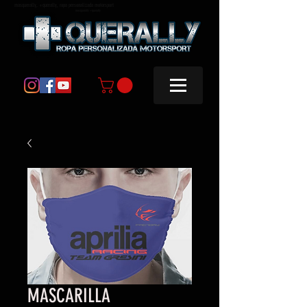
masquerally, +querally, ropa personalizada motorsport
masquerally +querally
MASCARILLA