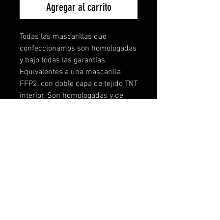
Agregar al carrito
Todas las mascarillas que
confeccionamos son homologadas
y bajo todas las garantías.
Equivalentes a una mascarilla
FFP2, con doble capa de tejido TNT
interior. Son homologadas y de
máxima seguridad, no
encontrareis mascarillas lavables
mejores, lo podemos garantizar
porque hemos testado
muchísimo. Puedes comprar las
diseñadas o contactar con
nosotros y personalizar la tuya a tu
gusto, logo, color, etc... Desde una
unidad! Tallas disponibles: Talla 1-
de 3 a 6 años Talla 2- de 7 a 11