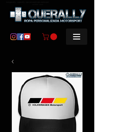
masquerally, +querally, ropa personalizada motorsport
masquerally +querally