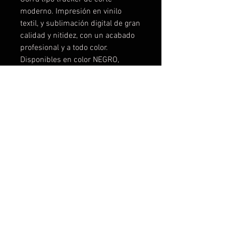
moderno. Impresión en vinilo
textil, y sublimación digital de gran
calidad y nitidez, con un acabado
profesional y a todo color.
Disponibles en color NEGRO,
ROJO, AZUL MARINO, AZUL
ELECTRICO, ROSA , NARANJA,
VERDE FLUOR. Te la podemos
personalizar a tu gusto, con tus
logos, ideas, frases, fotos,
cualquier cosa que se te ocurra.
No cobramos el coste del diseño,
lo hacemos sin compromiso.
Descuentos para grupos de
amigos, peñas, escuderias, etc... o
por cantidades.