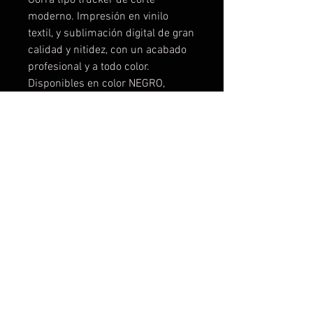
moderno. Impresión en vinilo
textil, y sublimación digital de gran
calidad y nitidez, con un acabado
profesional y a todo color.
Disponibles en color NEGRO,
ROJO, AZUL MARINO, AZUL
ELECTRICO, ROSA , NARANJA,
VERDE FLUOR. Te la podemos
personalizar a tu gusto, con tus
logos, ideas, frases, fotos,
cualquier cosa que se te ocurra.
No cobramos el coste del diseño,
lo hacemos sin compromiso.
Descuentos para grupos de
amigos, peñas, escuderias, etc... o
por cantidades.