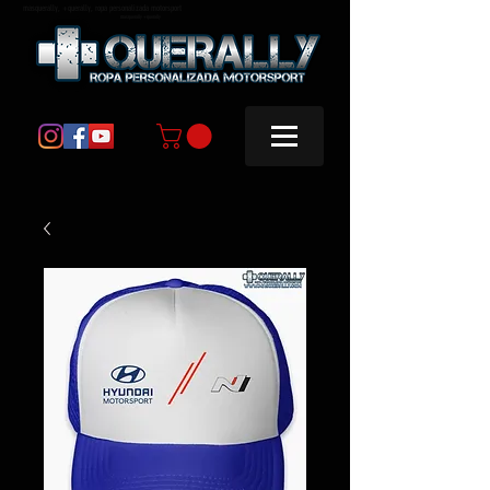
masquerally, +querally, ropa personalizada motorsport
masquerally +querally