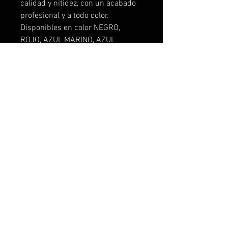
calidad y nitidez, con un acabado
profesional y a todo color.
Disponibles en color NEGRO,
ROJO, AZUL MARINO, AZUL
ELECTRICO, ROSA , NARANJA,
VERDE FLUOR. Te la podemos
personalizar a tu gusto, con tus
logos, ideas, frases, fotos,
cualquier cosa que se te ocurra.
No cobramos el coste del diseño,
lo hacemos sin compromiso.
Descuentos para grupos de
amigos, peñas, escuderias, etc... o
por cantidades.
2015 created perefox by +QUERALLY