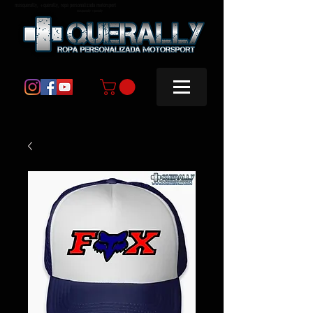
masquerally, +querally, ropa personalizada motorsport
masquerally +querally