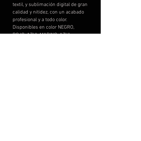
textil, y sublimación digital de gran
calidad y nitidez, con un acabado
profesional y a todo color.
Disponibles en color NEGRO,
ROJO, AZUL MARINO, AZUL
ELECTRICO, ROSA , NARANJA,
VERDE FLUOR. Te la podemos
personalizar a tu gusto, con tus
logos, ideas, frases, fotos,
cualquier cosa que se te ocurra.
No cobramos el coste del diseño,
lo hacemos sin compromiso.
Descuentos para grupos de
amigos, peñas, escuderias, etc... o
por cantidades.