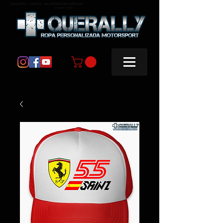
masquerally, +querally, ropa personalizada motorsport
masquerally +querally