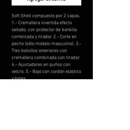
Soft Shell compuesto por 2 capas.
1.- Cremallera invertida efecto
sellado, con protector de barbilla
combinada y tirador. 2.- Corte en
pecho (sólo modelo masculino). 3.-
Tres bolsillos exteriores con
cremallera combinada con tirador.
4.- Ajustadores en puños con
velcro. 5.- Bajo con cordón elástico
y topes.
Composición: 92% poliéster /
8% elastano
Gramaje: 300 g/m²
Manga ranglan sólo en modelo
femenino
Resistente al agua
Tejido a prueba de viento