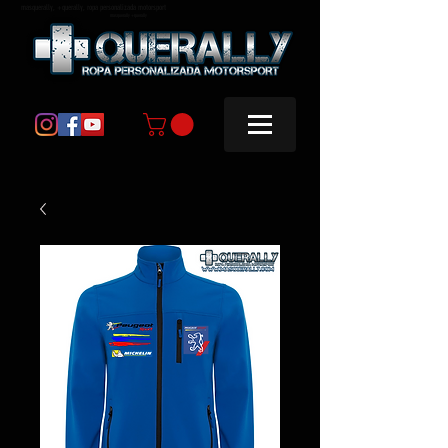
masquerally, +querally, ropa personalizada motorsport
masquerally +querally