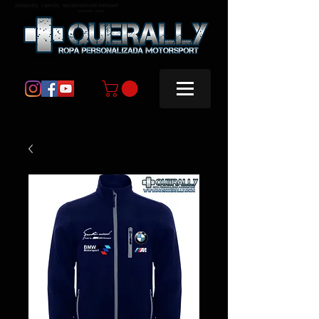
masquerally, +querally, ropa personalizada motorsport
masquerally +querally