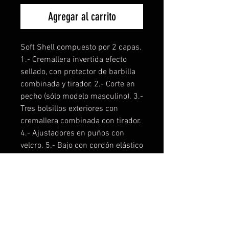
Agregar al carrito
Soft Shell compuesto por 2 capas.
1.- Cremallera invertida efecto
sellado, con protector de barbilla
combinada y tirador. 2.- Corte en
pecho (sólo modelo masculino). 3.-
Tres bolsillos exteriores con
cremallera combinada con tirador.
4.- Ajustadores en puños con
velcro. 5.- Bajo con cordón elástico
y topes.
Composición: 92% poliéster /
8% elastano
Gramaje: 300 g/m²
Manga ranglan sólo en modelo
femenino