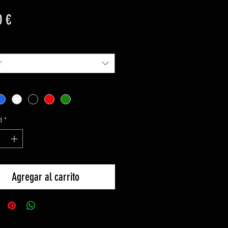
Precio
0 €
r
d
*
Agregar al carrito