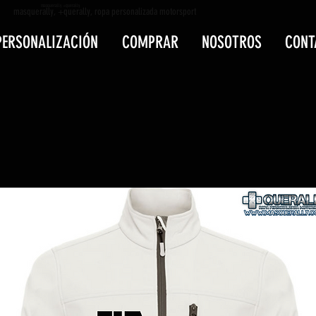
masquerally +querally
masquerally, +querally, ropa personalizada motorsport
PERSONALIZACIÓN
COMPRAR
NOSOTROS
CONT