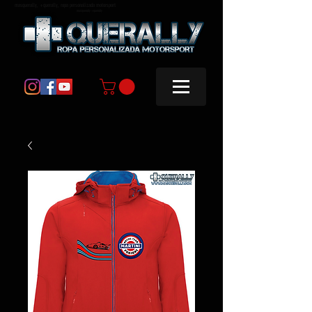
masquerally, +querally, ropa personalizada motorsport
masquerally +querally