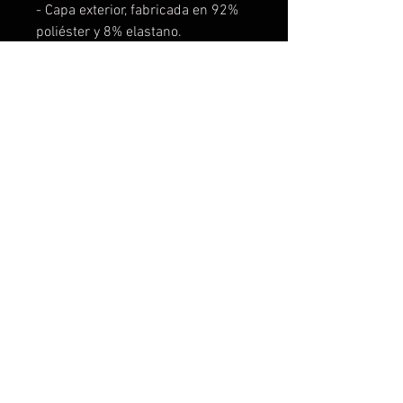
- Capa exterior, fabricada en 92%
poliéster y 8% elastano.
- Capa interior, 100% de poliéster
micro polar extra-cálido.
- Totalmente transpirable, elástica
e impermeable.
- La cremallera central a contraste
tiene un protector de barbilla y
tirador que protege ese cuello. El
ribete elástico a tono en los puños
y el bajo también bloquea la
entrada del frío. La capucha
extraíble viene con forro micro
polar a contraste.
Para personalizarla a tu gusto,
contacta con nosotros y te
hacemos el diseño sin ningún tipo
de coste ni compromiso.