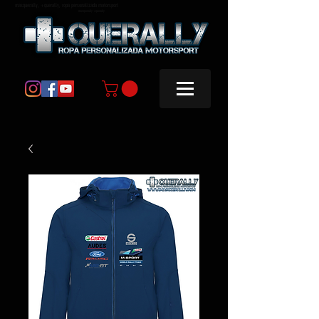
masquerally, +querally, ropa personalizada motorsport
masquerally +querally