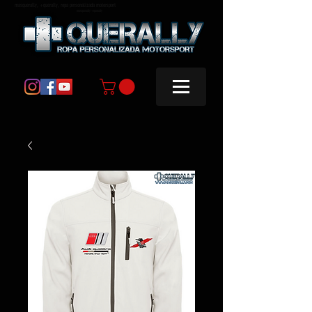
masquerally, +querally, ropa personalizada motorsport
masquerally +querally