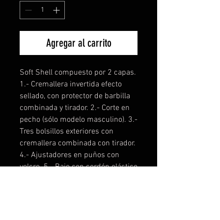
Agregar al carrito
Soft Shell compuesto por 2 capas.
1.- Cremallera invertida efecto
sellado, con protector de barbilla
combinada y tirador. 2.- Corte en
pecho (sólo modelo masculino). 3.-
Tres bolsillos exteriores con
cremallera combinada con tirador.
4.- Ajustadores en puños con
velcro. 5.- Bajo con cordón elástico
y topes.
Composición: 92% poliéster /
8% elastano
Gramaje: 300 g/m²