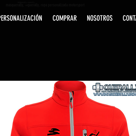
masquerally +querally
masquerally, +querally, ropa personalizada motorsport
PERSONALIZACIÓN
COMPRAR
NOSOTROS
CONT