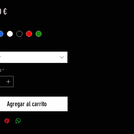
Precio
0 €
r
d
*
Agregar al carrito