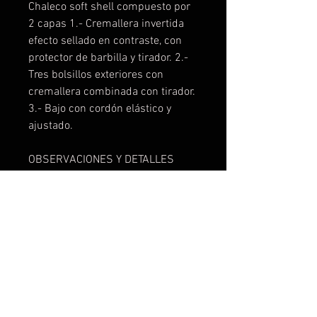
Chaleco soft shell compuesto por
2 capas 1.- Cremallera invertida
efecto sellado en contraste, con
protector de barbilla y tirador. 2.-
Tres bolsillos exteriores con
cremallera combinada con tirador.
3.- Bajo con cordón elástico y
ajustado.
OBSERVACIONES Y DETALLES
TECNICOS
Exterior: 92% poliéster / 8%
elastano
Interior: 100% poliéster
micropolar extra-cálido, 300
g/m²
Modelo resistente al agua
Modelo a prueba de viento