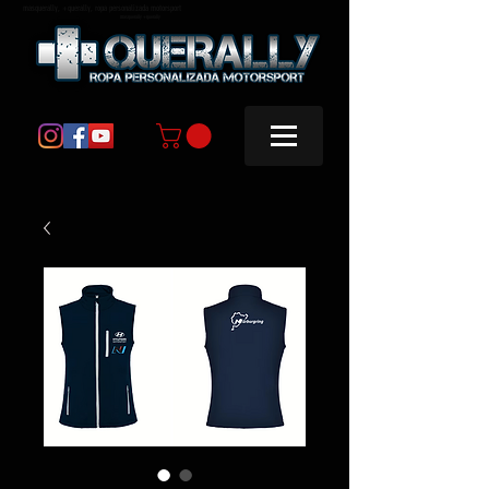
masquerally, +querally, ropa personalizada motorsport
masquerally +querally