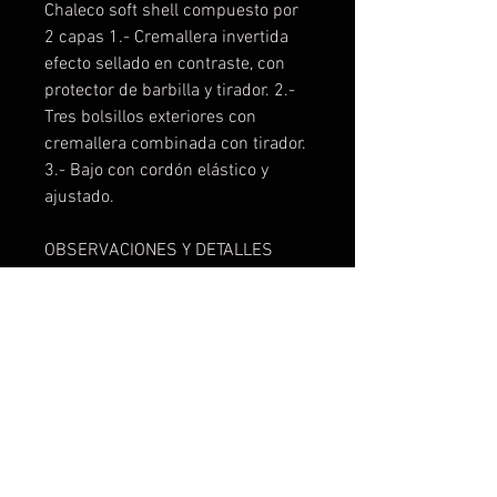
Chaleco soft shell compuesto por
2 capas 1.- Cremallera invertida
efecto sellado en contraste, con
protector de barbilla y tirador. 2.-
Tres bolsillos exteriores con
cremallera combinada con tirador.
3.- Bajo con cordón elástico y
ajustado.
OBSERVACIONES Y DETALLES
TECNICOS
Exterior: 92% poliéster / 8%
elastano
Interior: 100% poliéster
micropolar extra-cálido, 300
g/m²
Modelo resistente al agua
Modelo a prueba de viento