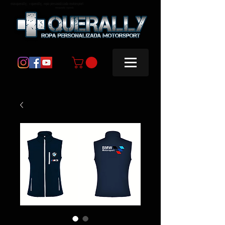
masquerally, +querally, ropa personalizada motorsport
masquerally +querally