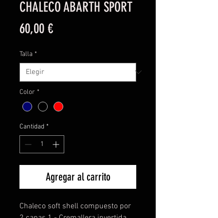
CHALECO ABARTH SPORT
Precio
60,00 €
Talla
*
Color
*
Cantidad
*
Agregar al carrito
Chaleco soft shell compuesto por
2 capas 1.- Cremallera invertida