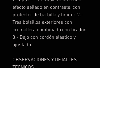
efecto sellado en contraste, con
protector de barbilla y tirador. 2.-
Tres bolsillos exteriores con
cremallera combinada con tirador.
3.- Bajo con cordón elástico y
ajustado.
OBSERVACIONES Y DETALLES
TECNICOS
Exterior: 92% poliéster / 8%
elastano
Interior: 100% poliéster
micropolar extra-cálido, 300
g/m²
Modelo resistente al agua
Modelo a prueba de viento
Si quieres tu chaleco