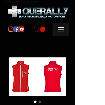
masquerally, +querally, ropa personalizada motorsport
masquerally +querally