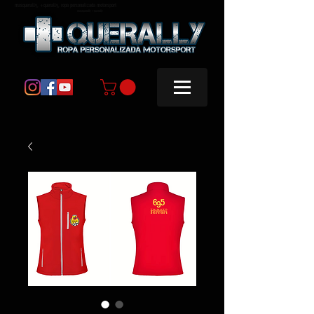
masquerally, +querally, ropa personalizada motorsport
masquerally +querally