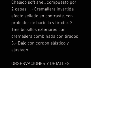
Chaleco soft shell compuesto por
2 capas 1.- Cremallera invertida
efecto sellado en contraste, con
protector de barbilla y tirador. 2.-
Tres bolsillos exteriores con
cremallera combinada con tirador.
3.- Bajo con cordón elástico y
ajustado.
OBSERVACIONES Y DETALLES
TECNICOS
Exterior: 92% poliéster / 8%
elastano
Interior: 100% poliéster
micropolar extra-cálido, 300
g/m²
Modelo resistente al agua
Modelo a prueba de viento