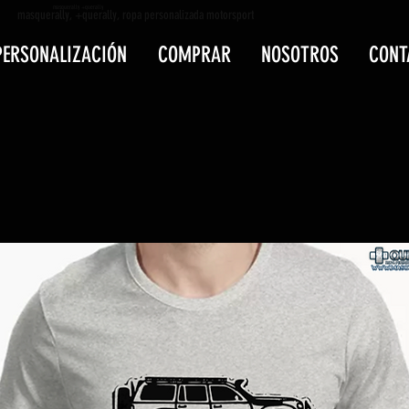
masquerally +querally
masquerally, +querally, ropa personalizada motorsport
PERSONALIZACIÓN
COMPRAR
NOSOTROS
CONT