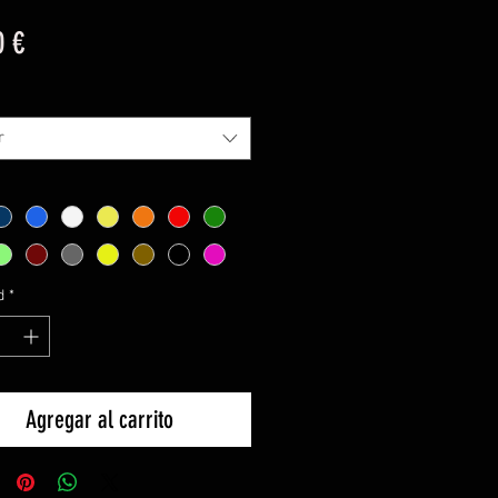
Precio
0 €
r
d
*
Agregar al carrito