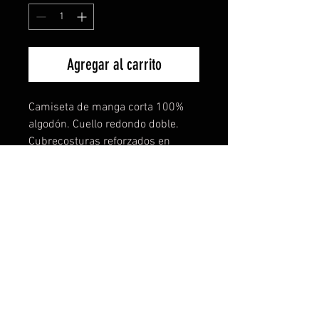
Agregar al carrito
Camiseta de manga corta 100%
algodón. Cuello redondo doble.
Cubrecosturas reforzados en
cuello y hombros con tejido
tubular. El increible tejido de esta
camiseta lo notarás en
comodidad,ligereza y buen tacto.
También disponible para mujer y
niños. Todas las tallas disponibles
y más de 15 colores a elegir. TE
PERSONALIZAMOS TU IDEA SIN
COSTE NI COMPROMISO.
Descuentos especiales por