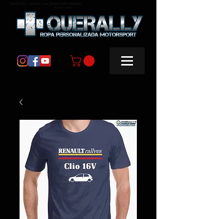
masquerally, +querally, ropa personalizada motorsport
masquerally +querally